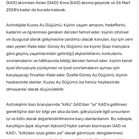
(KAD) aksından Aslan (GAD)-Kova (KAD) aksına geçecek ve 26 Mart
2028’e kadar da burada kalacak.
Astrolojide Kuzey Ay Düğümü; kişinin yaşam amacını, hedeflerini,
kaderini ve öğrenmesi gereken dersleri temsil eder; kişinin zihinsel
ve duygusal olarak gelişmesine yardımcı olacak konuları, kişi için yeni
olan şeyleri ifade eder. Güney Ay Düğümü ise kişinin (bazı inanışlara
göre geçmiş yaşamlarından getirdiği) alışkanlıklarını, korkularını,
sınırlamalarını ve hâlihazırda bildiği dersleri temsil eder; kişinin kendi
içsel dünyasıyla yüzleşmesi ve içsel sınırlamalarını aşması için
karşılaşacağı fırsatları ifade eder. Özetle Güney Ay Düğümü, kişinin
heybesinde olanlar; Kuzey Ay Düğümü ise henüz heybesinde
olmayanlar olarak düşünülebilir.
Astrolojinin bazı branşlarında “kötü” GAD’dan “iyi” KAD’a gidilmesi
gerektiğine dair bir bilgi yer alsa da ben, gökyüzüyle ilgili unsurların
iyi ve kötü olarak değerlendirilmesine karşı olanlardanım. Bu sebeple,
karşıtlığını (açık düşman ilişkisini) hiçbir zaman bozmayan GAD ve
KAD’ı, “kötüden iyiye giden yol” olarak görmüyor, dengelenmesi