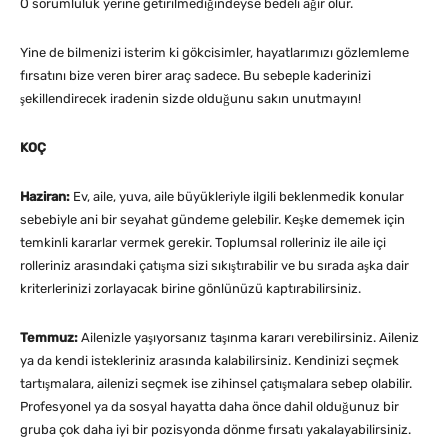
O sorumluluk yerine getirilmediğindeyse bedeli ağır olur.
Yine de bilmenizi isterim ki gökcisimler, hayatlarımızı gözlemleme
fırsatını bize veren birer araç sadece. Bu sebeple kaderinizi
şekillendirecek iradenin sizde olduğunu sakın unutmayın!
KOÇ
Haziran:
Ev, aile, yuva, aile büyükleriyle ilgili beklenmedik konular
sebebiyle ani bir seyahat gündeme gelebilir. Keşke dememek için
temkinli kararlar vermek gerekir. Toplumsal rolleriniz ile aile içi
rolleriniz arasındaki çatışma sizi sıkıştırabilir ve bu sırada aşka dair
kriterlerinizi zorlayacak birine gönlünüzü kaptırabilirsiniz.
Temmuz:
Ailenizle yaşıyorsanız taşınma kararı verebilirsiniz. Aileniz
ya da kendi istekleriniz arasında kalabilirsiniz. Kendinizi seçmek
tartışmalara, ailenizi seçmek ise zihinsel çatışmalara sebep olabilir.
Profesyonel ya da sosyal hayatta daha önce dahil olduğunuz bir
gruba çok daha iyi bir pozisyonda dönme fırsatı yakalayabilirsiniz.