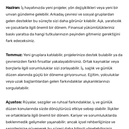
Haziran:
İş hayatınızda yeni projeler, yön değişiklikleri veya yeni bir
unvan gündeme gelebilir. Arkadaş çevresi ve sosyal gruplardan
gelen destekler bu süreçte sizi daha görünür kılabilir. Aşk, yaratıcılık
ve çocuklarla ilgili önemli bir dönem. Finansal yükümlülükleriniz
baskı yaratsa da hangi tutkularınızın peşinden gitmeniz gerektiğini
fark edeceksiniz.
Temmuz:
Yeni gruplara katılabilir, projelerinize destek bulabilir ya da
çevrenizden farklı fırsatlar yakalayabilirsiniz. Ortak kaynaklar veya
borçlarla ilgili sorumluluklar sizi zorlayabilir. İş, sağlık ve günlük
düzen alanında güçlü bir döneme giriyorsunuz. Eğitim, yolculuklar
veya uzak bağlantılardan gelen farkındalıklar alışkanlıklarınızı
sorgulatabilir.
Ağustos:
Rüyalar, sezgiler ve ruhsal farkındalıklar, iş ve günlük
düzen konularında sizde dönüştürücü etkiye sebep olabilir. İlişkiler
ve ortaklıklarla ilgili önemli bir dönem. Kariyer ve sorumluluklarda
beklenmedik gelişmeler yaşanabilir; ancak içsel rehberliğinize ve
sezgilerinize güvenerek bu süreci daha bilinçli yönetebilirsiniz.