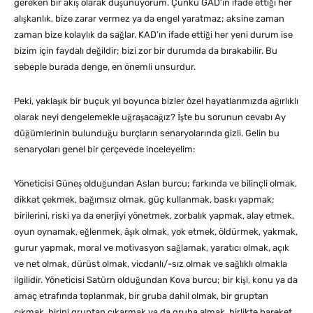
gereken bir akış olarak düşünüyorum. Çünkü GAD’ın ifade ettiği her
alışkanlık, bize zarar vermez ya da engel yaratmaz; aksine zaman
zaman bize kolaylık da sağlar. KAD’ın ifade ettiği her yeni durum ise
bizim için faydalı değildir; bizi zor bir durumda da bırakabilir. Bu
sebeple burada denge, en önemli unsurdur.
Peki, yaklaşık bir buçuk yıl boyunca bizler özel hayatlarımızda ağırlıklı
olarak neyi dengelemekle uğraşacağız? İşte bu sorunun cevabı Ay
düğümlerinin bulunduğu burçların senaryolarında gizli. Gelin bu
senaryoları genel bir çerçevede inceleyelim:
Yöneticisi Güneş olduğundan Aslan burcu; farkında ve bilinçli olmak,
dikkat çekmek, bağımsız olmak, güç kullanmak, baskı yapmak;
birilerini, riski ya da enerjiyi yönetmek, zorbalık yapmak, alay etmek,
oyun oynamak, eğlenmek, âşık olmak, yok etmek, öldürmek, yakmak,
gurur yapmak, moral ve motivasyon sağlamak, yaratıcı olmak, açık
ve net olmak, dürüst olmak, vicdanlı/-sız olmak ve sağlıklı olmakla
ilgilidir. Yöneticisi Satürn olduğundan Kova burcu; bir kişi, konu ya da
amaç etrafında toplanmak, bir gruba dahil olmak, bir gruptan
çıkmak, birini gruptan çıkarmak ya da gruba almak, birlikte hareket