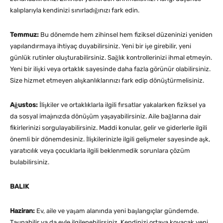
kalıplarıyla kendinizi sınırladığınızı fark edin.
Temmuz:
Bu dönemde hem zihinsel hem fiziksel düzeninizi yeniden
yapılandırmaya ihtiyaç duyabilirsiniz. Yeni bir işe girebilir, yeni
günlük rutinler oluşturabilirsiniz. Sağlık kontrollerinizi ihmal etmeyin.
Yeni bir ilişki veya ortaklık sayesinde daha fazla görünür olabilirsiniz.
Size hizmet etmeyen alışkanlıklarınızı fark edip dönüştürmelisiniz.
Ağustos:
İlişkiler ve ortaklıklarla ilgili fırsatlar yakalarken fiziksel ya
da sosyal imajınızda dönüşüm yaşayabilirsiniz. Aile bağlarına dair
fikirlerinizi sorgulayabilirsiniz. Maddi konular, gelir ve giderlerle ilgili
önemli bir dönemdesiniz. İlişkilerinizle ilgili gelişmeler sayesinde aşk,
yaratıcılık veya çocuklarla ilgili beklenmedik sorunlara çözüm
bulabilirsiniz.
BALIK
Haziran:
Ev, aile ve yaşam alanında yeni başlangıçlar gündemde.
Taşınabilir ya da evle ilgilenebilirsiniz. Kendinizi ortaya koyacak yeni