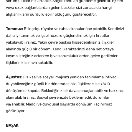
sorumluluklarınız artabilir. Sağlık konuları gündeme gelebilir. Eğitim
veya uzak bağlantılardan gelen baskılar sizi zorlasa da hangi
alışkanlıkların sürdürülebilir olduğunu gösterecektir.
Temmuz:
Bilinçdışı, rüyalar ve ruhsal konular öne çıkabilir. Kendinizi
daha iyi tanımak ve içsel huzuru güçlendirmek için fırsatlar
yakalayabilirsiniz. Yakın çevre baskısı hissedebilirsiniz. İlişkiler
alanında güçlü bir dönem. Kendi karakterinizi daha net ortaya
koyma isteğiniz artarken iş ve sorumluluklardan gelen gerilimler
ilişkilerinizi sınava sokabilir.
Ağustos:
Fiziksel ve sosyal imajınızı yeniden tanımlama ihtiyacı
duyabileceğiniz güçlü bir dönemdesiniz. İlişkilerde ise köklü
dönüşümler kapıda. Beklediğiniz bir dava sonuçlanabilir ve hakkınız
olanı alabilirsiniz. Sosyal çevrenizde beklenmedik durumlar
yaşanabilir. Maddi ve duygusal bağlarda dönüşüm kaçınılmaz
görünüyor.
BAŞAK