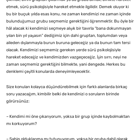
etmek, sürü psikolojisiyle hareket etmekle ilgilidir. Demek oluyor ki
bu bir buçuk yılda esas konu, ne zaman kendimizi ne zaman içinde
bulunduğumuz grubu seçmemiz gerektiğini öğrenmektir. Bu öyle bir
hâl alacak ki kendimizi seçmeye alışık bir tavırla “bana dokunmayan
yılan bin yıl yaşasın” dediğimiz için dahi gruptan, toplumdan veya
aileden dışlanmayla burun buruna geleceğiz ya da bunun tam tersi
olacak. Kendimizi seçmemiz gereken yerde sürü psikolojisiyle
hareket edeceğiz ve kendimizden vazgeçeceğiz. İşin sırrı, neyi ne
zaman seçmemiz gerektiğini bilmekte, yani dengede. Herkes bu
denklemi çeşitli konularda deneyimleyecektir.
Size konuları kolayca düşündürebilmek için farklı alanlarda birkaç
soru yazacağım, kimbilir belki de kendinizi o soruların birinde
görürsünüz:
– Kendimi mi öne çıkarıyorum, yoksa bir grup içinde kaybolmaktan
mı korkuyorum?
– Sahip olduklarıma mı tutunuyorum, yoksa bir gruba dahil olarak