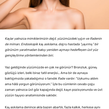
Kaşlar yalnızca mimiklerimizin değil, yüzümüzdeki ışığın ve ifadenin
de mimarı. Endoskopik kaş askılama, doğru hastada “şaşırmış” bir
görünüm yaratmadan bakışı yeniden açmayı hedefleyen üst yüz
gençleştirme yöntemlerinden biri.
Yaz geldiğinde yüzümüzde en çok ne görünür? Bronzluk, güneş
gözlüğü izleri, belki biraz tatil enerjisi… Ama bir de aynaya
baktığımızda yakaladığımız o tanıdık ifade vardır: “Uykumu aldım
ama hâlâ yorgun görünüyorum.” İşte bu cümlenin cevabı çoğu
zaman yalnızca üst göz kapağında değil, kaşın pozisyonunda ve üst
yüzün taşıyıcı anatomisinde saklıdır.
Kaş askılama denince akla bazen abartılı, fazla kalkık, herkese aynı