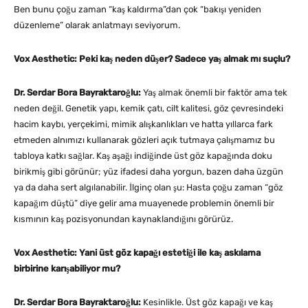
Ben bunu çoğu zaman “kaş kaldırma”dan çok “bakışı yeniden
düzenleme” olarak anlatmayı seviyorum.
Vox Aesthetic: Peki kaş neden düşer? Sadece yaş almak mı suçlu?
Dr. Serdar Bora Bayraktaroğlu:
Yaş almak önemli bir faktör ama tek
neden değil. Genetik yapı, kemik çatı, cilt kalitesi, göz çevresindeki
hacim kaybı, yerçekimi, mimik alışkanlıkları ve hatta yıllarca fark
etmeden alnımızı kullanarak gözleri açık tutmaya çalışmamız bu
tabloya katkı sağlar. Kaş aşağı indiğinde üst göz kapağında doku
birikmiş gibi görünür; yüz ifadesi daha yorgun, bazen daha üzgün
ya da daha sert algılanabilir. İlginç olan şu: Hasta çoğu zaman “göz
kapağım düştü” diye gelir ama muayenede problemin önemli bir
kısmının kaş pozisyonundan kaynaklandığını görürüz.
Vox Aesthetic: Yani üst göz kapağı estetiği ile kaş askılama
birbirine karışabiliyor mu?
Dr. Serdar Bora Bayraktaroğlu:
Kesinlikle. Üst göz kapağı ve kaş