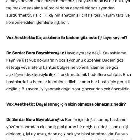
almaya devam eder. Bizim hedefimiz, üst yüzü daha iyi bir noktaya
taşımak ve yaş alma sürecini daha dengeli bir pozisyondan
sürdürmektir. Kalıcılık; kişinin anatomisi, cilt kalitesi, yaşam tarzı ve
kombine edilen işlemlerle ilişkilidir.
Vox Aesthetic: Kaş askılama ile badem göz estetiği aynı şey mi?
Dr. Serdar Bora Bayraktaroğlu:
Hayır, aynı şey değil. Kaş askılama
kaşın ve üst yüz dokularının pozisyonunu düzenler. Badem göz
estetiği veya lateral kantus bölgesine yönelik işlemler ise göz
açıklığının dış köşesiyle ilişkili farklı anatomik hedeflere sahiptir. Bazı
hastalarda bu işlemler kombine edilebilir ama her hasta için gerekli
değildir. Bu ayrımı iyi yapmak doğal sonuç açısından çok önemlidir.
Vox Aesthetic: Doğal sonuç için sizin olmazsa olmazınız nedir?
Dr. Serdar Bora Bayraktaroğlu:
Benim için doğal sonuç, hastanın
yüzüne sonradan eklenmiş gibi duran bir değişiklik değil; sanki kişi
dinlenmiş, iyi uyumuş, daha açık bakıyor hissi yaratmalıdır. Bunun