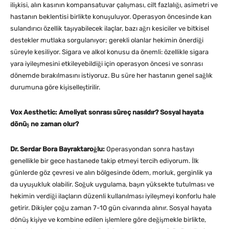
ilişkisi, alın kasının kompansatuvar çalışması, cilt fazlalığı, asimetri ve
hastanın beklentisi birlikte konuşuluyor. Operasyon öncesinde kan
sulandırıcı özellik taşıyabilecek ilaçlar, bazı ağrı kesiciler ve bitkisel
destekler mutlaka sorgulanıyor; gerekli olanlar hekimin önerdiği
süreyle kesiliyor. Sigara ve alkol konusu da önemli: özellikle sigara
yara iyileşmesini etkileyebildiği için operasyon öncesi ve sonrası
dönemde bırakılmasını istiyoruz. Bu süre her hastanın genel sağlık
durumuna göre kişiselleştirilir.
Vox Aesthetic: Ameliyat sonrası süreç nasıldır? Sosyal hayata
dönüş ne zaman olur?
Dr. Serdar Bora Bayraktaroğlu:
Operasyondan sonra hastayı
genellikle bir gece hastanede takip etmeyi tercih ediyorum. İlk
günlerde göz çevresi ve alın bölgesinde ödem, morluk, gerginlik ya
da uyuşukluk olabilir. Soğuk uygulama, başın yüksekte tutulması ve
hekimin verdiği ilaçların düzenli kullanılması iyileşmeyi konforlu hale
getirir. Dikişler çoğu zaman 7-10 gün civarında alınır. Sosyal hayata
dönüş kişiye ve kombine edilen işlemlere göre değişmekle birlikte,