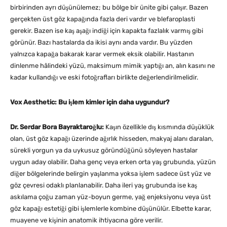
birbirinden ayrı düşünülemez; bu bölge bir ünite gibi çalışır. Bazen
gerçekten üst göz kapağında fazla deri vardır ve blefaroplasti
gerekir. Bazen ise kaş aşağı indiği için kapakta fazlalık varmış gibi
görünür. Bazı hastalarda da ikisi aynı anda vardır. Bu yüzden
yalnızca kapağa bakarak karar vermek eksik olabilir. Hastanın
dinlenme hâlindeki yüzü, maksimum mimik yaptığı an, alın kasını ne
kadar kullandığı ve eski fotoğrafları birlikte değerlendirilmelidir.
Vox Aesthetic: Bu işlem kimler için daha uygundur?
Dr. Serdar Bora Bayraktaroğlu:
Kaşın özellikle dış kısmında düşüklük
olan, üst göz kapağı üzerinde ağırlık hisseden, makyaj alanı daralan,
sürekli yorgun ya da uykusuz göründüğünü söyleyen hastalar
uygun aday olabilir. Daha genç veya erken orta yaş grubunda, yüzün
diğer bölgelerinde belirgin yaşlanma yoksa işlem sadece üst yüz ve
göz çevresi odaklı planlanabilir. Daha ileri yaş grubunda ise kaş
askılama çoğu zaman yüz-boyun germe, yağ enjeksiyonu veya üst
göz kapağı estetiği gibi işlemlerle kombine düşünülür. Elbette karar,
muayene ve kişinin anatomik ihtiyacına göre verilir.