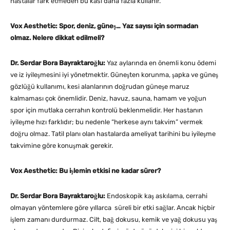
hastalar fark etmeden bu kası daha fazla kullanır.
Vox Aesthetic: Spor, deniz, güneş… Yaz sayısı için sormadan
olmaz. Nelere dikkat edilmeli?
Dr. Serdar Bora Bayraktaroğlu:
Yaz aylarında en önemli konu ödemi
ve iz iyileşmesini iyi yönetmektir. Güneşten korunma, şapka ve güneş
gözlüğü kullanımı, kesi alanlarının doğrudan güneşe maruz
kalmaması çok önemlidir. Deniz, havuz, sauna, hamam ve yoğun
spor için mutlaka cerrahın kontrolü beklenmelidir. Her hastanın
iyileşme hızı farklıdır; bu nedenle “herkese aynı takvim” vermek
doğru olmaz. Tatil planı olan hastalarda ameliyat tarihini bu iyileşme
takvimine göre konuşmak gerekir.
Vox Aesthetic: Bu işlemin etkisi ne kadar sürer?
Dr. Serdar Bora Bayraktaroğlu:
Endoskopik kaş askılama, cerrahi
olmayan yöntemlere göre yıllarca süreli bir etki sağlar. Ancak hiçbir
işlem zamanı durdurmaz. Cilt, bağ dokusu, kemik ve yağ dokusu yaş