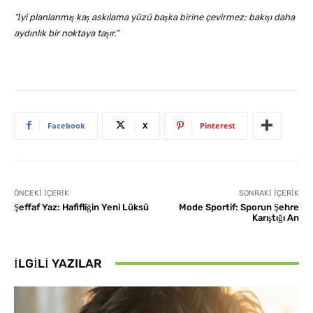
“İyi planlanmış kaş askılama yüzü başka birine çevirmez; bakışı daha
aydınlık bir noktaya taşır.”
Facebook
X
Pinterest
ÖNCEKI İÇERIK
SONRAKI İÇERIK
Şeffaf Yaz: Hafifliğin Yeni Lüksü
Mode Sportif: Sporun Şehre
Karıştığı An
İLGILI YAZILAR