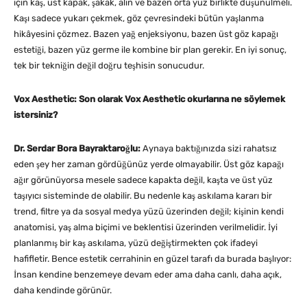
için kaş, üst kapak, şakak, alın ve bazen orta yüz birlikte düşünülmeli.
Kaşı sadece yukarı çekmek, göz çevresindeki bütün yaşlanma
hikâyesini çözmez. Bazen yağ enjeksiyonu, bazen üst göz kapağı
estetiği, bazen yüz germe ile kombine bir plan gerekir. En iyi sonuç,
tek bir tekniğin değil doğru teşhisin sonucudur.
Vox Aesthetic: Son olarak Vox Aesthetic okurlarına ne söylemek
istersiniz?
Dr. Serdar Bora Bayraktaroğlu:
Aynaya baktığınızda sizi rahatsız
eden şey her zaman gördüğünüz yerde olmayabilir. Üst göz kapağı
ağır görünüyorsa mesele sadece kapakta değil, kaşta ve üst yüz
taşıyıcı sisteminde de olabilir. Bu nedenle kaş askılama kararı bir
trend, filtre ya da sosyal medya yüzü üzerinden değil; kişinin kendi
anatomisi, yaş alma biçimi ve beklentisi üzerinden verilmelidir. İyi
planlanmış bir kaş askılama, yüzü değiştirmekten çok ifadeyi
hafifletir. Bence estetik cerrahinin en güzel tarafı da burada başlıyor:
İnsan kendine benzemeye devam eder ama daha canlı, daha açık,
daha kendinde görünür.