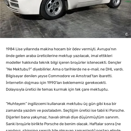
1984 Lise yıllarında makina hocam bir ödev vermişti. Avrupa’nın
önde gelen araba üreticilerine mektup yazılacak, imal ettikleri
modeller hakkında teknik bilgi içeren broşürler istenecekti. Gençler
”Ne Mektubu?” diyebilirler. Ama o tarihlerde ne e-mail, ne DHL vardı.
Bilgisayar denilen şeyse Commodore ve Amstrad’tan ibaretti.
İnternetin doğması için 1990’ları beklememiz gerekecekti.
Dolayısıyla üretici ile temas kurmak için tek çare mektuptu.
”Muhteşem” ingilizcemi kullanarak mektubu üç gün gibi kısa bir
zamanda yazdım ve postaladım. Seçtiğim üretici ise tabii ki Porsche.
Diğerleri bana yakışmaz, havalı olmalı diye düşünmüştüm sanırım.
Sanki broşürle birlikte Porsche de benim olacak. Haftalar sonra (ne
sandınız, shipping search bile olmayan zamanlardı) postacı elinde