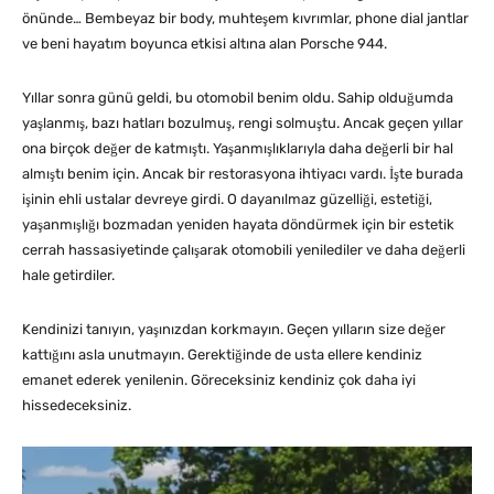
önünde… Bembeyaz bir body, muhteşem kıvrımlar, phone dial jantlar
ve beni hayatım boyunca etkisi altına alan Porsche 944.
Yıllar sonra günü geldi, bu otomobil benim oldu. Sahip olduğumda
yaşlanmış, bazı hatları bozulmuş, rengi solmuştu. Ancak geçen yıllar
ona birçok değer de katmıştı. Yaşanmışlıklarıyla daha değerli bir hal
almıştı benim için. Ancak bir restorasyona ihtiyacı vardı. İşte burada
işinin ehli ustalar devreye girdi. O dayanılmaz güzelliği, estetiği,
yaşanmışlığı bozmadan yeniden hayata döndürmek için bir estetik
cerrah hassasiyetinde çalışarak otomobili yenilediler ve daha değerli
hale getirdiler.
Kendinizi tanıyın, yaşınızdan korkmayın. Geçen yılların size değer
kattığını asla unutmayın. Gerektiğinde de usta ellere kendiniz
emanet ederek yenilenin. Göreceksiniz kendiniz çok daha iyi
hissedeceksiniz.