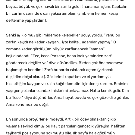
beyaz, büyük ve çok havalı bir zarfla geldi. İnanamamıştım. Kapkalın
bir zarfın üzerinde o can yakıcı amblem (amblemi hemen kesip
defterime yapıştırdım).
Sanki aşık olmuş gibi midemde kelebekler uçuşuyordu. ”Yahu bu
zarfın kağıdı ne kadar kaygan… işte kalite… adamlar yapmış.” O
zamana kadar gördüğüm büyük zarflar ancak ”saman”
kağıdındandı. ”Eee, koca Porsche, bana inek yeminden zarf
gönderecek değiller ya” diye düşündüm. Birden çok önemsemeye
başlamıştım kendimi. Zarfı buharda ıslatarak açtım (yırtacak
değildim doğal olarak). Gözlerimi kapattım ve el yordamıyla
hissettiğim kaygan ve kalın kağıt demetini içinden çıkardım. Eminim
yaşı genç olanlar o andaki hislerimi anlayamaz. Hatta komik gelir. Kim
bu ”loser” diye düşünürler. Ama hayat buydu ve çok güzeldi o günler.
Ama konumuz bu değil.
En sonunda broşürler elimdeydi. Artık bir ödev olmaktan çıkıp
yaşama sevinci olmuş bu kağıt parçaları gencecik yüreğimi hafiften
taşikardi pozisyonuna sokmuştu bile. İlk sayfa hala gözümün