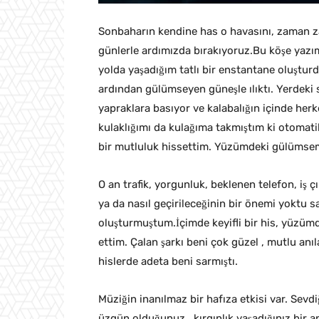
Sonbaharın kendine has o havasını, zaman 
günlerle ardımızda bırakıyoruz.Bu köşe ya
yolda yaşadığım tatlı bir enstantane oluştur
ardından gülümseyen güneşle ılıktı. Yerdeki 
yapraklara basıyor ve kalabalığın içinde her
kulaklığımı da kulağıma takmıştım ki otomatik
bir mutluluk hissettim. Yüzümdeki gülümsem
O an trafik, yorgunluk, beklenen telefon, iş 
ya da nasıl geçirileceğinin bir önemi yoktu 
oluşturmuştum.İçimde keyifli bir his, yüzü
ettim. Çalan şarkı beni çok güzel , mutlu anı
hislerde adeta beni sarmıştı.
Müziğin inanılmaz bir hafıza etkisi var. Sevdi
üzgün olduğunuz , kırgınlık yaşadığınız bir 