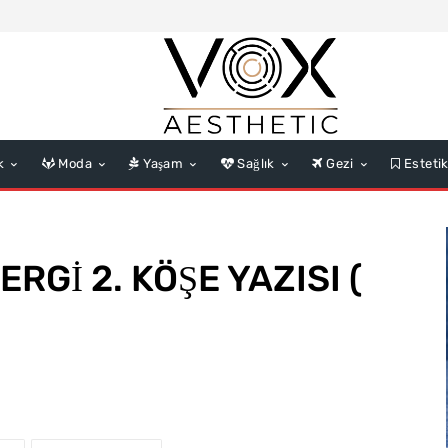
k
Moda
Yaşam
Sağlık
Gezi
Esteti
RGİ 2. KÖŞE YAZISI (