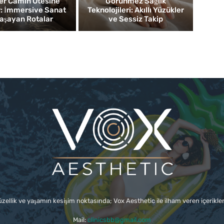
er Camın Ötesine
Görünmez Sağlık
: İmmersive Sanat
Teknolojileri: Akıllı Yüzükler
aşayan Rotalar
ve Sessiz Takip
üzellik ve yaşamın kesişim noktasında; Vox Aesthetic ile ilham veren içerikler
Mail:
clinicsbb@gmail.com