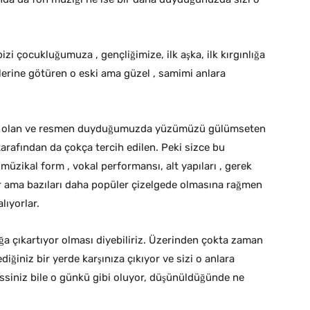
zi çocukluğumuza , gençliğimize, ilk aşka, ilk kırgınlığa
llerine götüren o eski ama güzel , samimi anlara
ılığı olan ve resmen duyduğumuzda yüzümüzü gülümseten
 tarafından da çokça tercih edilen. Peki sizce bu
k müzikal form , vokal performansı, alt yapıları , gerek
ar ama bazıları daha popüler çizelgede olmasına rağmen
lıyorlar.
luğa çıkartıyor olması diyebiliriz. Üzerinden çokta zaman
iğiniz bir yerde karşınıza çıkıyor ve sizi o anlara
siniz bile o günkü gibi oluyor, düşünüldüğünde ne