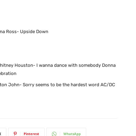
iana Ross- Upside Down
hitney Houston- I wanna dance with somebody Donna
ebration
lton John- Sorry seems to be the hardest word AC/DC
X
Pinterest
WhatsApp