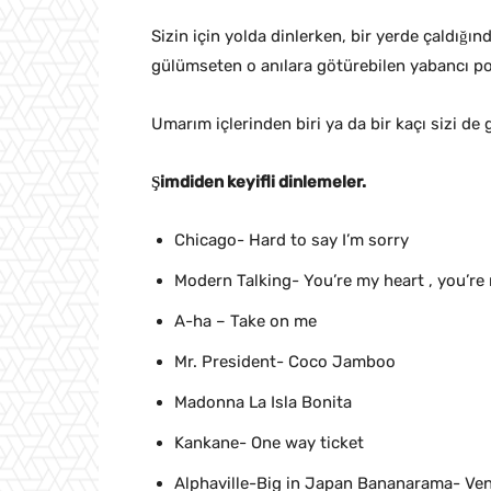
Sizin için yolda dinlerken, bir yerde çaldığınd
gülümseten o anılara götürebilen yabancı pop
Umarım içlerinden biri ya da bir kaçı sizi de g
Şimdiden keyifli dinlemeler.
Chicago- Hard to say I’m sorry
Modern Talking- You’re my heart , you’re 
A-ha – Take on me
Mr. President- Coco Jamboo
Madonna La Isla Bonita
Kankane- One way ticket
Alphaville-Big in Japan Bananarama- Ve