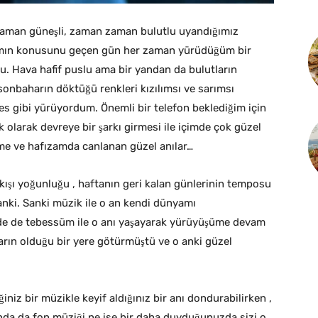
zaman güneşli, zaman zaman bulutlu uyandığımız
zımın konusunu geçen gün her zaman yürüdüğüm bir
du. Hava hafif puslu ama bir yandan da bulutların
sonbaharın döktüğü renkleri kızılımsı ve sarımsı
kes gibi yürüyordum. Önemli bir telefon beklediğim için
 olarak devreye bir şarkı girmesi ile içimde çok güzel
e ve hafızamda canlanan güzel anılar…
çıkışı yoğunluğu , haftanın geri kalan günlerinin temposu
sanki. Sanki müzik ile o an kendi dünyamı
mde de tebessüm ile o anı yaşayarak yürüyüşüme devam
ların olduğu bir yere götürmüştü ve o anki güzel
ğiniz bir müzikle keyif aldığınız bir anı dondurabilirken ,
anda da fon müziği ne ise bir daha duyduğunuzda sizi o