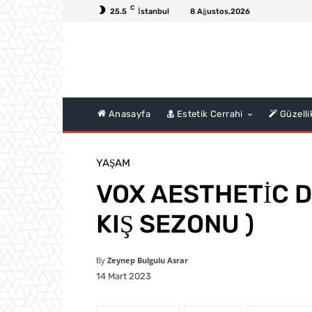
C
25.5
İstanbul
8 Ağustos,2026
Anasayfa
Estetik Cerrahi
Güzelli
YAŞAM
VOX AESTHETİC DE
KIŞ SEZONU )
By
Zeynep Bulgulu Asrar
14 Mart 2023