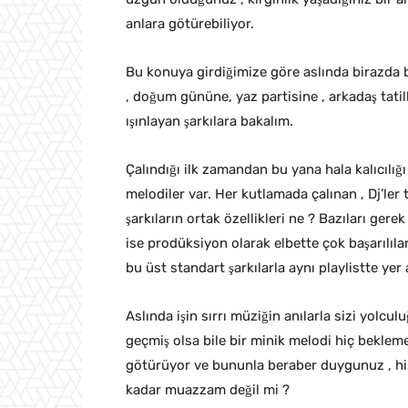
anlara götürebiliyor.
Bu konuya girdiğimize göre aslında birazda bi
, doğum gününe, yaz partisine , arkadaş tati
ışınlayan şarkılara bakalım.
Çalındığı ilk zamandan bu yana hala kalıc
melodiler var. Her kutlamada çalınan , Dj’ler
şarkıların ortak özellikleri ne ? Bazıları gere
ise prodüksiyon olarak elbette çok başarılıl
bu üst standart şarkılarla aynı playlistte yer a
Aslında işin sırrı müziğin anılarla sizi yolcu
geçmiş olsa bile bir minik melodi hiç beklemed
götürüyor ve bununla beraber duygunuz , his
kadar muazzam değil mi ?