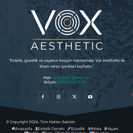
“Estetik, güzellik ve yaşamın kesişim noktasında; Vox Aesthetic ile
ilham veren içerikleri keşfedin.”
Mail:
clinicsbb@gmail.com
İletişim:
0532 500 0580
© Copyright 2026. Tüm Hakları Saklıdır.
Anasayfa
Estetik Cerrahi
Güzellik
Moda
Yaşam