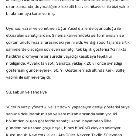
uzun zamandır duymadığımız lezzetli hicivler, hikayeler ile bizi yalnız
bırakmamaya karar vermiş.
Oyuncu, yazar ve yönetmen Uğur Yücel dizilerde oyunculuğu ile
etkisi alan sanatçılardan. Sinema kariyerindeki performansları ise
çoktan unutulmazlar arasındaki yerini aldı. Verdiği röportajlarda artık
sahnelerde olacağını söyleyen sanatçı, tek kişilik gösterisi ‘Azınlıkta
Kaldık’ın prömiyerini bir süredir yaşadığı kasabaya teşekkür
niteliğinde, Ayvalık’ta yaptı. Sanatçı, yaklaşık 20 yıl önce oynadığı
gösterisini güncelleyerek ‘30. Yıl Gösterileri’ adı altında Kerki Solfej
yapımı ile sahneye taşıdı.
Su, sabun ve sandalye
Yücel’in yazıp yönettiği ve ‘sit down’ yapacağım dediği gösterisi suya
sabuna dokunarak mizah ve kara mizah arasında salınıyor. İki
bölümden oluşan gösteride sanatçı, kendi hayatından ülke
gündemine uzanan çoğu neşeli, birazı hüzünlü olayları anlatıyor.
Kuzguncuk, New York, ailesi, Ara Güler, Neyzen Tevfik, Süleyman