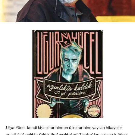
Uğur Yücel, kendi kişisel tarihinden ülke tarihine yayılan hikayeler
anlattığı ‘Azınlıkta Kaldık’ ile Ayvalık Amfi Tiyatro’dan yola çıktı. Yücel,