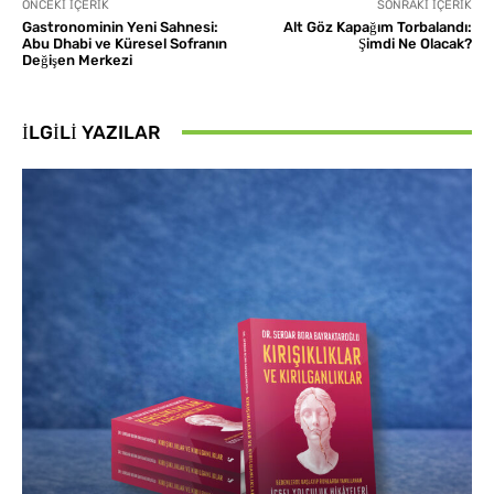
ÖNCEKI İÇERIK
SONRAKI İÇERIK
Gastronominin Yeni Sahnesi:
Alt Göz Kapağım Torbalandı:
Abu Dhabi ve Küresel Sofranın
Şimdi Ne Olacak?
Değişen Merkezi
İLGILI YAZILAR