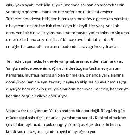
çıkışı yakalayabilmek için suyun üzerinde salınan onlarca teknenin
yarattığı o görkemli manzara her seferinde nefesimi kesiyor.
Tekneler neredeyse birbirine birer karış mesafeyle geçerken yarattığı
o heyecanlı anlara tanıklık etmek ayrı bir keyif. Her yarış, yeni bir
ders, yeni bir sınav. İlk yarışımda morarmayan yerim kalmamıştı; ama
o morluklar bana acıyı değil, saf bir coşkuyu hatırlatıyordu. Bir
emeğin, bir cesaretin ve o anın bedende bıraktığı imzaydı onlar.
Teknede yaşamakla, tekneyle yarışmak arasında derin bir fark var.
Yarışta sadece bedenini değil, evini de rüzgâra teslim ediyorsun.
Kamarası, mutfağı, hatıraları olan bir mekân, bir anda yarış alanına
dönüşüyor. Seninle aynı tekneyi paylaşan ekip ise bu eve hem saygı
duyuyor hem de ekip ruhuyla sınırlarını zorluyor. Her ekip, her yarışta
kendine özgü bir aileye dönüşüyor.
Ve şunu fark ediyorsun: Yelken sadece bir spor değil. Rüzgârla güç
mücadelesi asla değil, onunla uyumlanma sanatı. Kontrol etmekten
çok dinlemeyi, hızdan çok dengeyi öğretiyor. Açık denizde insan,
kendi sesini rüzgârın içinden ayıklamayı öğreniyor.