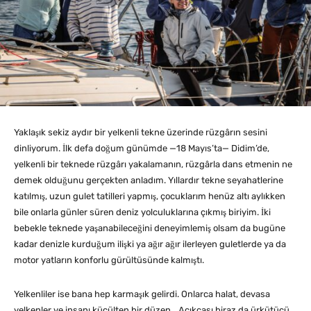
Yaklaşık sekiz aydır bir yelkenli tekne üzerinde rüzgârın sesini
dinliyorum. İlk defa doğum günümde —18 Mayıs’ta— Didim’de,
yelkenli bir teknede rüzgârı yakalamanın, rüzgârla dans etmenin ne
demek olduğunu gerçekten anladım. Yıllardır tekne seyahatlerine
katılmış, uzun gulet tatilleri yapmış, çocuklarım henüz altı aylıkken
bile onlarla günler süren deniz yolculuklarına çıkmış biriyim. İki
bebekle teknede yaşanabileceğini deneyimlemiş olsam da bugüne
kadar denizle kurduğum ilişki ya ağır ağır ilerleyen guletlerde ya da
motor yatların konforlu gürültüsünde kalmıştı.
Yelkenliler ise bana hep karmaşık gelirdi. Onlarca halat, devasa
yelkenler ve insanı küçülten bir düzen… Açıkçası biraz da ürkütücü.