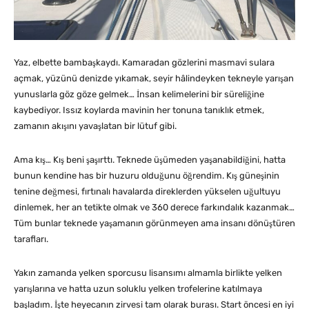
Yaz, elbette bambaşkaydı. Kamaradan gözlerini masmavi sulara
açmak, yüzünü denizde yıkamak, seyir hâlindeyken tekneyle yarışan
yunuslarla göz göze gelmek… İnsan kelimelerini bir süreliğine
kaybediyor. Issız koylarda mavinin her tonuna tanıklık etmek,
zamanın akışını yavaşlatan bir lütuf gibi.
Ama kış… Kış beni şaşırttı. Teknede üşümeden yaşanabildiğini, hatta
bunun kendine has bir huzuru olduğunu öğrendim. Kış güneşinin
tenine değmesi, fırtınalı havalarda direklerden yükselen uğultuyu
dinlemek, her an tetikte olmak ve 360 derece farkındalık kazanmak…
Tüm bunlar teknede yaşamanın görünmeyen ama insanı dönüştüren
tarafları.
Yakın zamanda yelken sporcusu lisansımı almamla birlikte yelken
yarışlarına ve hatta uzun soluklu yelken trofelerine katılmaya
başladım. İşte heyecanın zirvesi tam olarak burası. Start öncesi en iyi