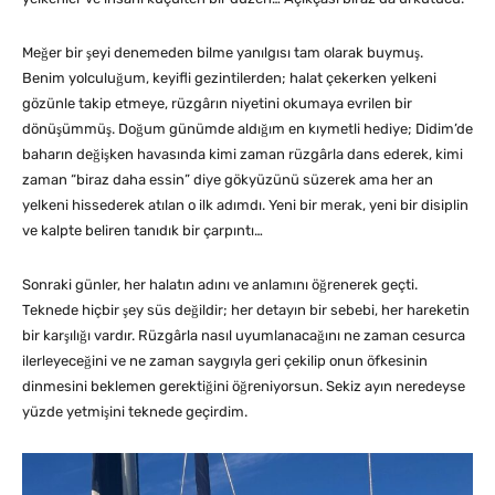
Meğer bir şeyi denemeden bilme yanılgısı tam olarak buymuş.
Benim yolculuğum, keyifli gezintilerden; halat çekerken yelkeni
gözünle takip etmeye, rüzgârın niyetini okumaya evrilen bir
dönüşümmüş. Doğum günümde aldığım en kıymetli hediye; Didim’de
baharın değişken havasında kimi zaman rüzgârla dans ederek, kimi
zaman “biraz daha essin” diye gökyüzünü süzerek ama her an
yelkeni hissederek atılan o ilk adımdı. Yeni bir merak, yeni bir disiplin
ve kalpte beliren tanıdık bir çarpıntı…
Sonraki günler, her halatın adını ve anlamını öğrenerek geçti.
Teknede hiçbir şey süs değildir; her detayın bir sebebi, her hareketin
bir karşılığı vardır. Rüzgârla nasıl uyumlanacağını ne zaman cesurca
ilerleyeceğini ve ne zaman saygıyla geri çekilip onun öfkesinin
dinmesini beklemen gerektiğini öğreniyorsun. Sekiz ayın neredeyse
yüzde yetmişini teknede geçirdim.