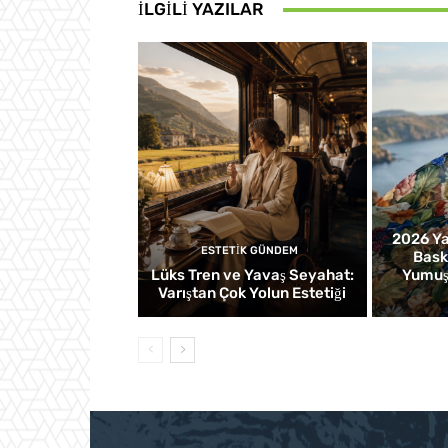
İLGILI YAZILAR
2026 Ya
ESTETIK GÜNDEM
Baskı
Lüks Tren ve Yavaş Seyahat:
Yumuşa
Varıştan Çok Yolun Estetiği