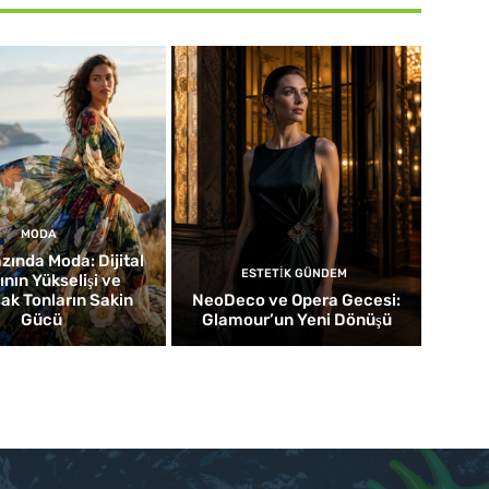
MODA
zında Moda: Dijital
ESTETIK GÜNDEM
nın Yükselişi ve
k Tonların Sakin
NeoDeco ve Opera Gecesi:
Gücü
Glamour’un Yeni Dönüşü