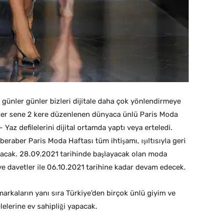
günler günler bizleri dijitale daha çok yönlendirmeye
e her sene 2 kere düzenlenen dünyaca ünlü Paris Moda
az defilelerini dijital ortamda yaptı veya erteledi.
eraber Paris Moda Haftası tüm ihtişamı, ışıltısıyla geri
açacak. 28.09.2021 tarihinde başlayacak olan moda
r ve davetler ile 06.10.2021 tarihine kadar devam edecek.
markaların yanı sıra Türkiye’den birçok ünlü giyim ve
elerine ev sahipliği yapacak.