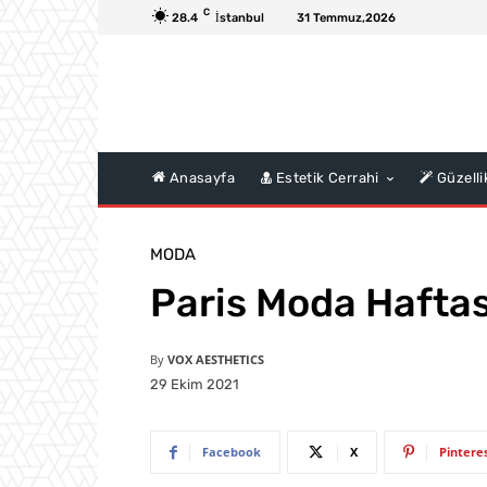
C
28.4
İstanbul
31 Temmuz,2026
Anasayfa
Estetik Cerrahi
Güzelli
MODA
Paris Moda Haftas
By
VOX AESTHETICS
29 Ekim 2021
Facebook
X
Pintere