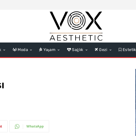
k
Moda
Yaşam
Sağlık
Gezi
Esteti
ı
st
WhatsApp