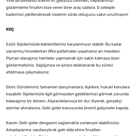
Yine de bilmenizi isterim ki; gökyüzü cisimleri, hayatlarımızı
gözlemleme fırsatını bize veren birer araç sadece. O sebeple
kaderinizi şekillendirecek iradenin sizde olduğunu sakın unutmayın!
KOÇ
Eylül: İlişkilerinizde beklentileriniz karşılanmıyor olabilir. Bu kadar
yıpranmış hissederken öfke patlamaları yaşamanız an meselesi.
Pişman olacağınız hamleler yapmamak için sakin kalmaya özen
göstermelisiniz. Sağlığınıza ve işinize odaklanarak bu süreci
atlatmaya çalışmalısınız.
Ekim: Gündeminiz tamamen danışmanlara, ilişkilere, hukuki konulara
kayabilir. İlişkilerinizle ilgili görmezden geldiklerinizi görmek zorunda
kalacağınız bir dönem. Alışkanlıklarınıza bir dur diyerek, gerçekçi
adımlar atmalısınız. Gelir-gider konusunda önemli gelişmeler kapıda.
Kasım: Gelir-gider dengesini sağlamakta zorlanıyor olabilirsiniz.
Arkadaşlarınız vasıtasıyla ek gelir elde etme fırsatları