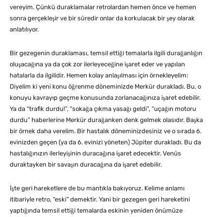
vereyim. Çünkü duraklamalar retrolardan hemen önce ve hemen
sonra gerçekleşir ve bir süredir onlar da korkulacak bir şey olarak
anlatılıyor.
Bir gezegenin duraklaması, temsil ettiği temalarla ilgili durağanlığın
oluşacağına ya da çok zor ilerleyeceğine işaret eder ve yapılan
hatalarla da ilgilidir. Hemen kolay anlaşılması için örnekleyelim:
Diyelim ki yeni konu öğrenme döneminizde Merkür durakladı. Bu, o
konuyu kavrayıp geçme konusunda zorlanacağınıza işaret edebilir.
Ya da “trafik durdu!”, “sokağa çıkma yasağı geldi”, “uçağın motoru
durdu” haberlerine Merkür durağanken denk gelmek olasıdır. Başka
bir örnek daha verelim. Bir hastalık döneminizdesiniz ve o sırada 6.
evinizden geçen (ya da 6. evinizi yöneten) Jüpiter durakladı. Bu da
hastalığınızın ilerleyişinin duracağına işaret edecektir. Venüs
duraktayken bir savaşın duracağına da işaret edebilir.
İşte geri hareketlere de bu mantıkla bakıyoruz. Kelime anlamı
itibariyle retro, “eski” demektir. Yani bir gezegen geri hareketini
yaptığında temsil ettiği temalarda eskinin yeniden önümüze