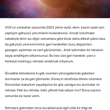
VOX’un sonbahar sayısında 2023 yılının eylül, ekim, kasım ayları için
yaptığım gökyüzü yorumlarını bulacaksınız. Ancak tutulmalar
sebebiyle ekim ayı diğer zamanlara göre biraz daha dikkat çekici olsa
da gökyüzü yine kımıl kımıl; geri hareketler, burç değişimleri,
gezegen yığılımları ve sert görünümler… Artık içlerinden bir tanesini
seçip anlattığımı biliyorsunuz. Bu kez size geri hareketi, yani o
herkesin korktuğu retroları anlatmak istiyorum.
Öncelikle bilmelisiniz ki gök cisimleri yörüngelerinde giderken
durmazlar ya da geri gitmezler. Güneş’in etrafında dönen cisimlere
Dünya’dan bakarken yaşadığımız bir göz yanılgısı bu durmalar ve
retrolar. Peki bu retrolar, kötü şöhreti hak ediyor mu? Buna yazının
sonunda siz karar verin.
Retrolara gelmeden önce duraklamayla ilgili ufak bir bilgi de