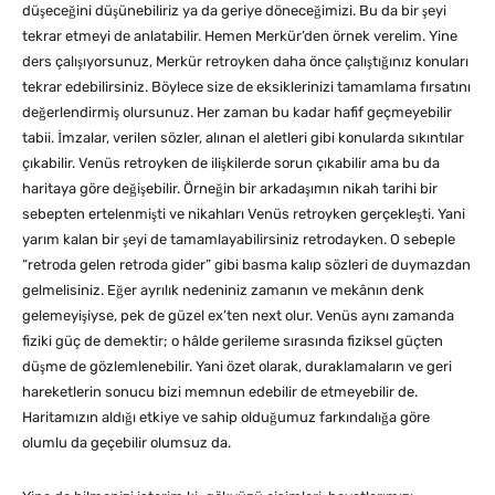
düşeceğini düşünebiliriz ya da geriye döneceğimizi. Bu da bir şeyi
tekrar etmeyi de anlatabilir. Hemen Merkür’den örnek verelim. Yine
ders çalışıyorsunuz, Merkür retroyken daha önce çalıştığınız konuları
tekrar edebilirsiniz. Böylece size de eksiklerinizi tamamlama fırsatını
değerlendirmiş olursunuz. Her zaman bu kadar hafif geçmeyebilir
tabii. İmzalar, verilen sözler, alınan el aletleri gibi konularda sıkıntılar
çıkabilir. Venüs retroyken de ilişkilerde sorun çıkabilir ama bu da
haritaya göre değişebilir. Örneğin bir arkadaşımın nikah tarihi bir
sebepten ertelenmişti ve nikahları Venüs retroyken gerçekleşti. Yani
yarım kalan bir şeyi de tamamlayabilirsiniz retrodayken. O sebeple
“retroda gelen retroda gider” gibi basma kalıp sözleri de duymazdan
gelmelisiniz. Eğer ayrılık nedeniniz zamanın ve mekânın denk
gelemeyişiyse, pek de güzel ex’ten next olur. Venüs aynı zamanda
fiziki güç de demektir; o hâlde gerileme sırasında fiziksel güçten
düşme de gözlemlenebilir. Yani özet olarak, duraklamaların ve geri
hareketlerin sonucu bizi memnun edebilir de etmeyebilir de.
Haritamızın aldığı etkiye ve sahip olduğumuz farkındalığa göre
olumlu da geçebilir olumsuz da.