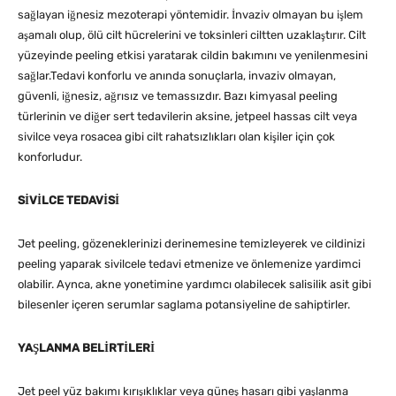
sağlayan iğnesiz mezoterapi yöntemidir. İnvaziv olmayan bu işlem
aşamalı olup, ölü cilt hücrelerini ve toksinleri ciltten uzaklaştırır. Cilt
yüzeyinde peeling etkisi yaratarak cildin bakımını ve yenilenmesini
sağlar.Tedavi konforlu ve anında sonuçlarla, invaziv olmayan,
güvenli, iğnesiz, ağrısız ve temassızdır. Bazı kimyasal peeling
türlerinin ve diğer sert tedavilerin aksine, jetpeel hassas cilt veya
sivilce veya rosacea gibi cilt rahatsızlıkları olan kişiler için çok
konforludur.
SİVİLCE TEDAVİSİ
Jet peeling, gözeneklerinizi derinemesine temizleyerek ve cildinizi
peeling yaparak sivilcele tedavi etmenize ve önlemenize yardimci
olabilir. Aynca, akne yonetimine yardımcı olabilecek salisilik asit gibi
bilesenler içeren serumlar saglama potansiyeline de sahiptirler.
YAŞLANMA BELİRTİLERİ
Jet peel yüz bakımı kırışıklıklar veya güneş hasarı gibi yaşlanma