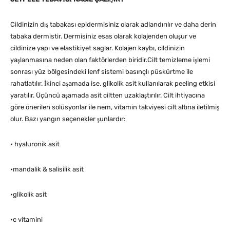
Cildinizin dış tabakası epidermisiniz olarak adlandırılır ve daha derin
tabaka dermistir. Dermisiniz esas olarak kolajenden oluşur ve
cildinize yapı ve elastikiyet saglar. Kolajen kaybı, cildinizin
yaşlanmasına neden olan faktörlerden biridir.Cilt temizleme işlemi
sonrası yüz bölgesindeki lenf sistemi basınçlı püskürtme ile
rahatlatılır. İkinci aşamada ise, glikolik asit kullanılarak peeling etkisi
yaratılır. Üçüncü aşamada asit ciltten uzaklaştırılır. Cilt ihtiyacına
göre önerilen solüsyonlar ile nem, vitamin takviyesi cilt altına iletilmiş
olur. Bazı yangın seçenekler şunlardır:
• hyaluronik asit
•mandalik & salisilik asit
•glikolik asit
•c vitamini