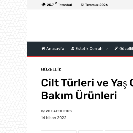
C
25.7
İstanbul
31 Temmuz,2026
Anasayfa
Estetik Cerrahi
Güzelli
GÜZELLIK
Cilt Türleri ve Yaş
Bakım Ürünleri
By
VOX AESTHETICS
14 Nisan 2022