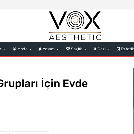
k
Moda
Yaşam
Sağlık
Gezi
Esteti
 Grupları İçin Evde