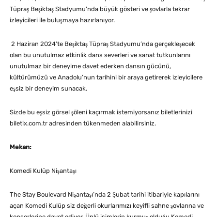
Tüpraş Beşiktaş Stadyumu’nda büyük gösteri ve şovlarla tekrar
izleyicileri ile buluşmaya hazırlanıyor.
2 Haziran 2024’te Beşiktaş Tüpraş Stadyumu’nda gerçekleşecek
olan bu unutulmaz etkinlik dans severleri ve sanat tutkunlarını
unutulmaz bir deneyime davet ederken dansın gücünü,
kültürümüzü ve Anadolu’nun tarihini bir araya getirerek izleyicilere
eşsiz bir deneyim sunacak.
Sizde bu eşsiz görsel şöleni kaçırmak istemiyorsanız biletlerinizi
biletix.com.tr adresinden tükenmeden alabilirsiniz.
Mekan:
Komedi Kulüp Nişantaşı
The Stay Boulevard Nişantaşı’nda 2 Şubat tarihi itibariyle kapılarını
açan Komedi Kulüp siz değerli okurlarımızı keyifli sahne şovlarına ve
konserlerine davet ediyor. Ünlü isimlerin kurmuş olduğu Komedi