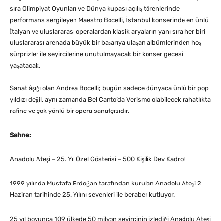
sıra Olimpiyat Oyunları ve Dünya kupası açılış törenlerinde
performans sergileyen Maestro Bocelli, İstanbul konserinde en ünlü
İtalyan ve uluslararası operalardan klasik aryaların yanı sıra her biri
uluslararası arenada büyük bir başarıya ulaşan albümlerinden hoş
sürprizler ile seyircilerine unutulmayacak bir konser gecesi
yaşatacak.
Sanat âşığı olan Andrea Bocelli; bugün sadece dünyaca ünlü bir pop
yıldızı değil, aynı zamanda Bel Canto’da Verismo olabilecek rahatlıkta
rafine ve çok yönlü bir opera sanatçısıdır.
Sahne:
Anadolu Ateşi – 25. Yıl Özel Gösterisi – 500 Kişilik Dev Kadro!
1999 yılında Mustafa Erdoğan tarafından kurulan Anadolu Ateşi 2
Haziran tarihinde 25. Yılını sevenleri ile beraber kutluyor.
25 yıl boyunca 109 ülkede 50 milyon seyircinin izlediği Anadolu Ateşi