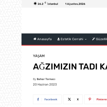
C
26.2
İstanbul
1 Ağustos,2026
Anasayfa
Estetik Cerrahi
Güzelli
YAŞAM
AĞZIMIZIN TADI 
By
Bahar Tornacı
20 Haziran 2023
Facebook
X
Pintere