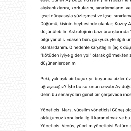
eder. Güney Ay Düğümü ise kişinin (bazı inan
alışkanlıklarını, korkularını, sınırlamalarını v
içsel dünyasıyla yüzleşmesi ve içsel sınırlama
Düğümü, kişinin heybesinde olanlar; Kuzey 
düşünülebilir. Astrolojinin bazı branşlarında 
bilgi yer alır. Esasen ben, gökyüzüyle ilgili u
olanlardanım. O nedenle karşıtlığını (açık d
“kötüden iyiye giden yol” olarak görmekten 
düşünenlerdenim.
Peki, yaklaşık bir buçuk yıl boyunca bizler ö
uğraşacağız? İşte bu sorunun cevabı Ay düğü
Gelin bu senaryoları genel bir çerçevede ince
Yöneticisi Mars, yücelim yöneticisi Güneş 
olduğumuz konularla ilgili karar almak ve bu 
Yöneticisi Venüs, yücelim yöneticisi Satürn