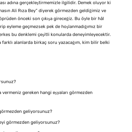
sı adına gerçekleştirmemizle ilgilidir. Demek oluyor ki
masın Ali Rıza Bey” diyerek görmezden geldiğimiz ve
öprüden önceki son çıkışa gireceğiz. Bu öyle bir hâl
ar verip eyleme geçmezsek pek de hoşlanmadığımız bir
erkes bu denklemi çeşitli konularda deneyimleyecektir.
arklı alanlarda birkaç soru yazacağım, kim bilir belki
orsunuz?
 vermeniz gereken hangi eşyaları görmezden
görmezden geliyorsunuz?
 neyi görmezden geliyorsunuz?