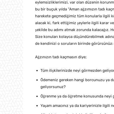
eylemsizliklerimizi, var olan düzenin korunma
bu bir buçuk yılda “Aman ağzımızın tadı kaç
harekete geçmediğimiz tüm konularla ilgili k
alacak ki, fark ettiğimiz şeylerle ilgili kar
şekilde bu adımı atmak zorunda kalacağız. H
Size konuları kolayca düşündürebilmek adına f
de kendinizi o soruların birinde görürsünüz:
Ağzınızın tadı kaçmasın diye;
Tüm ilişkilerinizde neyi görmezden geliy
Ödemeniz gereken hangi borcunuzu ya da
geliyorsunuz?
Öğrenme ya da öğretme konusunda neyi 
Yaşam amacınız ya da kariyerinizle ilgili