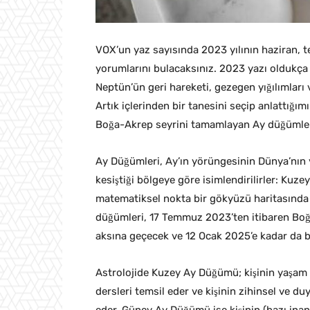
VOX’un yaz sayısında 2023 yılının haziran, 
yorumlarını bulacaksınız. 2023 yazı oldukça
Neptün’ün geri hareketi, gezegen yığılımları 
Artık içlerinden bir tanesini seçip anlattığı
Boğa-Akrep seyrini tamamlayan Ay düğümler
Ay Düğümleri, Ay’ın yörüngesinin Dünya’nın y
kesiştiği bölgeye göre isimlendirilirler: K
matematiksel nokta bir gökyüzü haritasında he
düğümleri, 17 Temmuz 2023’ten itibaren Boğ
aksına geçecek ve 12 Ocak 2025’e kadar da 
Astrolojide Kuzey Ay Düğümü; kişinin yaşam 
dersleri temsil eder ve kişinin zihinsel ve d