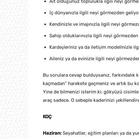
Ait olduğunuz toplulukla ilgili neyi gör
İç dünyanızla ilgili neyi görmezden geliy
Kendinizle ve imajınızla ilgili neyi görm
Sahip olduklarınızla ilgili neyi görmezde
Kardeşleriniz ya da iletişim modelinizle i
Aileniz ya da evinizle ilgili neyi görmezd
Bu sorulara cevap bulduysanız, farkındalık k
kaçmadan” harekete geçmeniz ve artık bu ko
Yine de bilmenizi isterim ki; gökyüzü cisimle
araç sadece. O sebeple kaderinizi şekillendi
KOÇ
Haziran:
Seyahatler, eğitim planları ya da yu