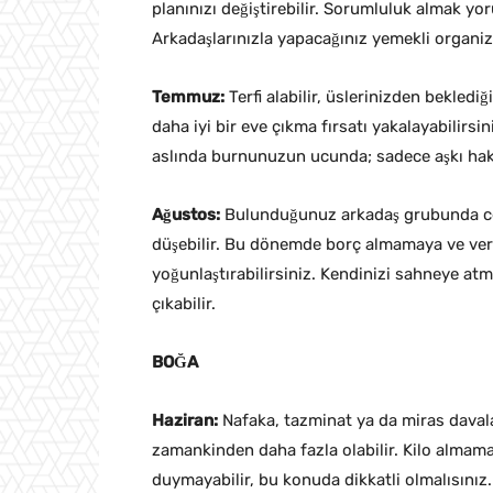
planınızı değiştirebilir. Sorumluluk almak y
Arkadaşlarınızla yapacağınız yemekli organi
Temmuz:
Terfi alabilir, üslerinizden beklediğ
daha iyi bir eve çıkma fırsatı yakalayabilirsi
aslında burnunuzun ucunda; sadece aşkı hak 
Ağustos:
Bulunduğunuz arkadaş grubunda ce
düşebilir. Bu dönemde borç almamaya ve ver
yoğunlaştırabilirsiniz. Kendinizi sahneye at
çıkabilir.
BOĞA
Haziran:
Nafaka, tazminat ya da miras davala
zamankinden daha fazla olabilir. Kilo almama
duymayabilir, bu konuda dikkatli olmalısınız. E