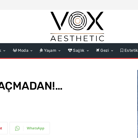
k
Moda
Yaşam
Sağlık
Gezi
Esteti
KAÇMADAN!…
st
WhatsApp