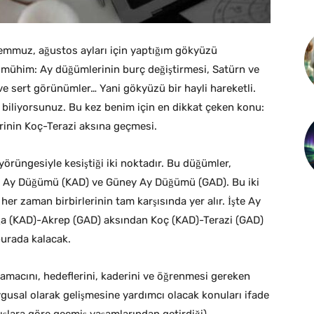
temmuz, ağustos ayları için yaptığım gökyüzü
 mühim: Ay düğümlerinin burç değiştirmesi, Satürn ve
ve sert görünümler… Yani gökyüzü bir hayli hareketli.
mı biliyorsunuz. Bu kez benim için en dikkat çeken konu:
inin Koç-Terazi aksına geçmesi.
örüngesiyle kesiştiği iki noktadır. Bu düğümler,
uzey Ay Düğümü (KAD) ve Güney Ay Düğümü (GAD). Bu iki
r zaman birbirlerinin tam karşısında yer alır. İşte Ay
a (KAD)-Akrep (GAD) aksından Koç (KAD)-Terazi (GAD)
burada kalacak.
amacını, hedeflerini, kaderini ve öğrenmesi gereken
uygusal olarak gelişmesine yardımcı olacak konuları ifade