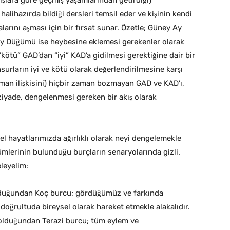
ışlara göre geçmiş yaşamlarından getirdiği)
e halihazırda bildiği dersleri temsil eder ve kişinin kendi
larını aşması için bir fırsat sunar. Özetle; Güney Ay
Ay Düğümü ise heybesine eklemesi gerekenler olarak
“kötü” GAD’dan “iyi” KAD’a gidilmesi gerektiğine dair bir
nsurların iyi ve kötü olarak değerlendirilmesine karşı
üşman ilişkisini) hiçbir zaman bozmayan GAD ve KAD’ı,
ziyade, dengelenmesi gereken bir akış olarak
zel hayatlarımızda ağırlıklı olarak neyi dengelemekle
mlerinin bulunduğu burçların senaryolarında gizli.
leyelim:
olduğundan Koç burcu; gördüğümüz ve farkında
doğrultuda bireysel olarak hareket etmekle alakalıdır.
 olduğundan Terazi burcu; tüm eylem ve